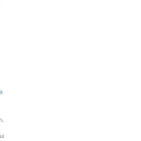
ak
n,
ui