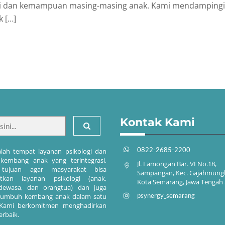
si dan kemampuan masing-masing anak. Kami mendampingi
 […]
Kontak Kami
0822-2685-2200
lah tempat layanan psikologi dan
embang anak yang terintegrasi,
Jl. Lamongan Bar. VI No.18,
tujuan agar masyarakat bisa
Sampangan, Kec. Gajahmung
tkan layanan psikologi (anak,
Kota Semarang, Jawa Tengah
dewasa, dan orangtua) dan juga
psynergy_semarang
tumbuh kembang anak dalam satu
 Kami berkomitmen menghadirkan
erbaik.