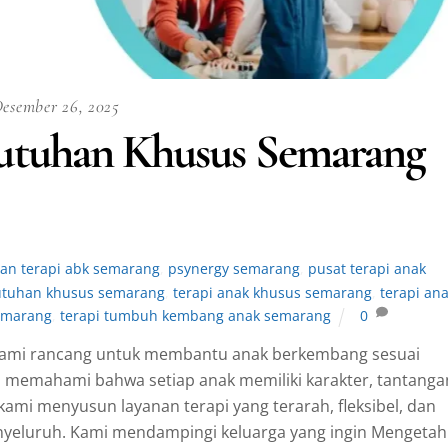
esember 26, 2025
utuhan Khusus Semarang
nan terapi abk semarang
,
psynergy semarang
,
pusat terapi anak
butuhan khusus semarang
,
terapi anak khusus semarang
,
terapi an
emarang
,
terapi tumbuh kembang anak semarang
0
kami rancang untuk membantu anak berkembang sesuai
 memahami bahwa setiap anak memiliki karakter, tantanga
kami menyusun layanan terapi yang terarah, fleksibel, dan
yeluruh. Kami mendampingi keluarga yang ingin Mengetah