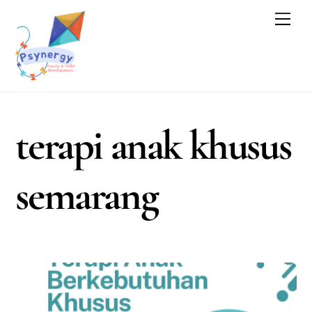
Skip
Men
to
content
terapi anak khusus
semarang