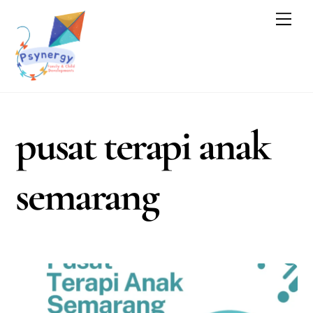
Skip
Men
to
content
pusat terapi anak
semarang