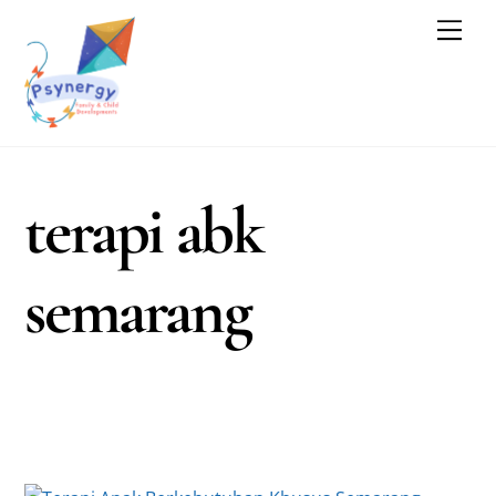
Skip
Men
to
content
terapi abk
semarang