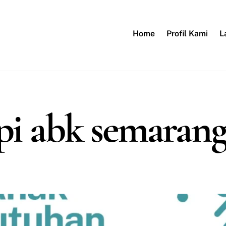
Home
Profil Kami
L
api abk semaran