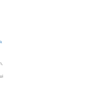
ak
n,
ui