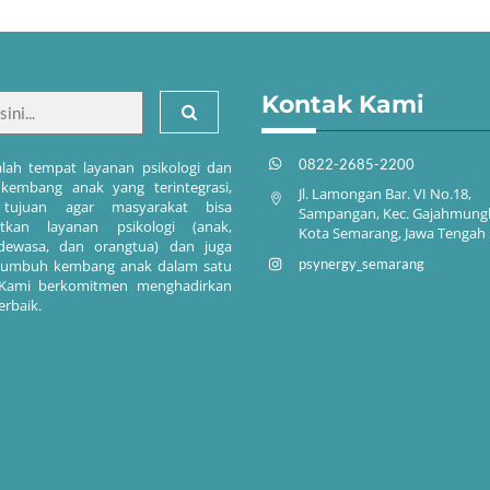
Kontak Kami
0822-2685-2200
lah tempat layanan psikologi dan
embang anak yang terintegrasi,
Jl. Lamongan Bar. VI No.18,
tujuan agar masyarakat bisa
Sampangan, Kec. Gajahmung
tkan layanan psikologi (anak,
Kota Semarang, Jawa Tengah
dewasa, dan orangtua) dan juga
psynergy_semarang
tumbuh kembang anak dalam satu
 Kami berkomitmen menghadirkan
erbaik.