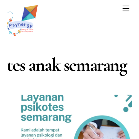
Skip
Men
to
content
tes anak semarang