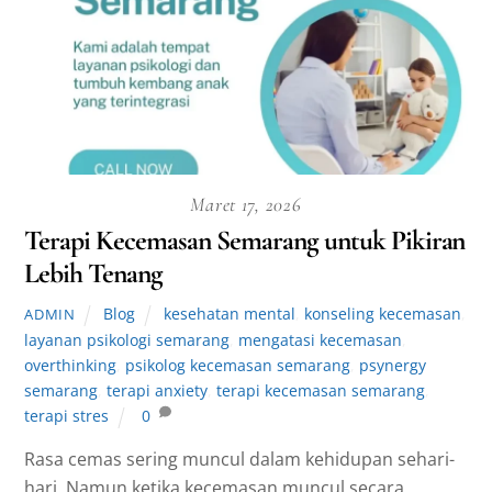
Maret 17, 2026
Terapi Kecemasan Semarang untuk Pikiran
Lebih Tenang
Blog
kesehatan mental
,
konseling kecemasan
,
ADMIN
layanan psikologi semarang
,
mengatasi kecemasan
,
overthinking
,
psikolog kecemasan semarang
,
psynergy
semarang
,
terapi anxiety
,
terapi kecemasan semarang
,
terapi stres
0
Rasa cemas sering muncul dalam kehidupan sehari-
hari. Namun ketika kecemasan muncul secara