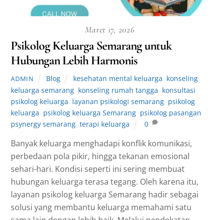
Maret 17, 2026
Psikolog Keluarga Semarang untuk
Hubungan Lebih Harmonis
Blog
kesehatan mental keluarga
,
konseling
ADMIN
keluarga semarang
,
konseling rumah tangga
,
konsultasi
psikolog keluarga
,
layanan psikologi semarang
,
psikolog
keluarga
,
psikolog keluarga Semarang
,
psikolog pasangan
,
psynergy semarang
,
terapi keluarga
0
Banyak keluarga menghadapi konflik komunikasi,
perbedaan pola pikir, hingga tekanan emosional
sehari-hari. Kondisi seperti ini sering membuat
hubungan keluarga terasa tegang. Oleh karena itu,
layanan psikolog keluarga Semarang hadir sebagai
solusi yang membantu keluarga memahami satu
sama lain dengan lebih baik. Melalui pendekatan