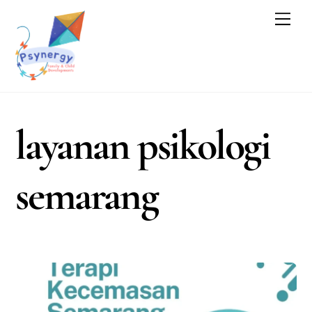
Skip
Men
to
content
layanan psikologi
semarang