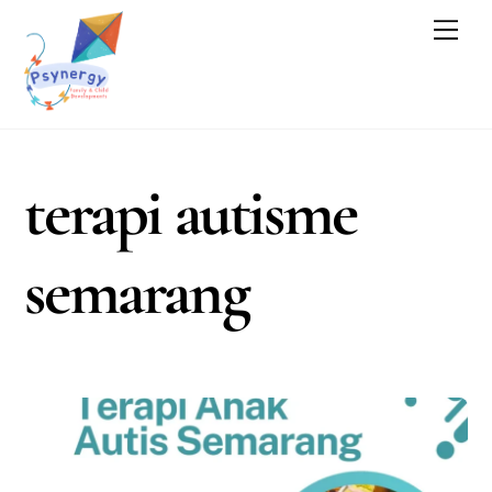
Skip
Men
to
content
terapi autisme
semarang