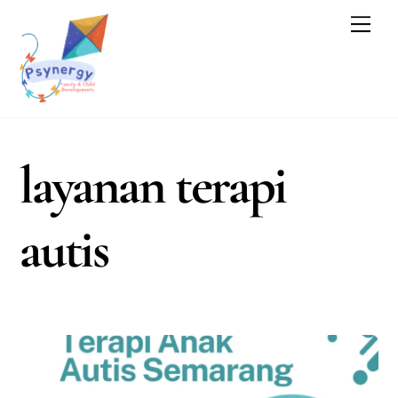
Skip
Men
to
content
layanan terapi
autis