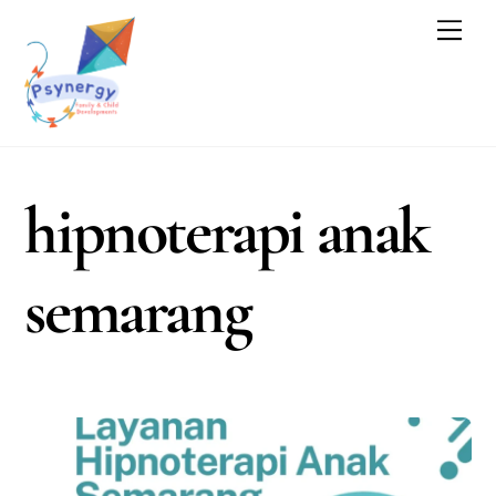
Skip
Men
to
content
hipnoterapi anak
semarang