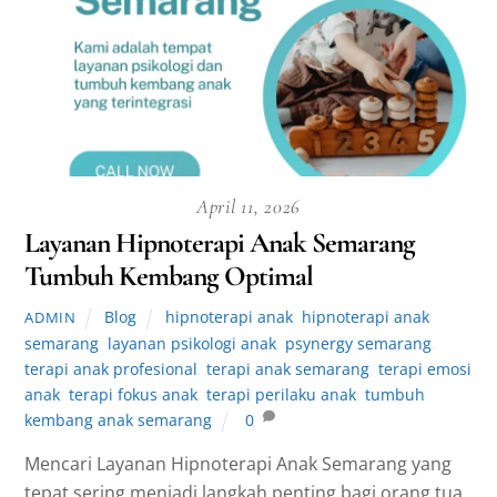
April 11, 2026
Layanan Hipnoterapi Anak Semarang
Tumbuh Kembang Optimal
Blog
hipnoterapi anak
,
hipnoterapi anak
ADMIN
semarang
,
layanan psikologi anak
,
psynergy semarang
,
terapi anak profesional
,
terapi anak semarang
,
terapi emosi
anak
,
terapi fokus anak
,
terapi perilaku anak
,
tumbuh
kembang anak semarang
0
Mencari Layanan Hipnoterapi Anak Semarang yang
tepat sering menjadi langkah penting bagi orang tua