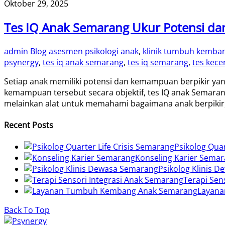
Oktober 29, 2025
Tes IQ Anak Semarang Ukur Potensi da
admin
Blog
asesmen psikologi anak
,
klinik tumbuh kemba
psynergy
,
tes iq anak semarang
,
tes iq semarang
,
tes kece
Setiap anak memiliki potensi dan kemampuan berpikir ya
kemampuan tersebut secara objektif, tes IQ anak Semaran
melainkan alat untuk memahami bagaimana anak berpikir,
Recent Posts
Psikolog Quar
Konseling Karier Semar
Psikolog Klinis 
Terapi Sen
Layana
Back To Top