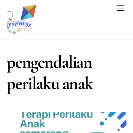
Skip
Men
to
content
pengendalian
perilaku anak